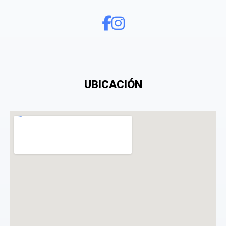
¿Qué puntuación le das?
UBICACIÓN
Consiento el tratamiento de mis datos personales
con el fin de añadir una opinión sobre un
especialista.
La opinión se mostrará públicamente después de ser aprobada.