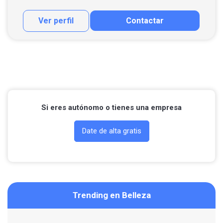
Ver perfil
Contactar
Contactar por correo
Llamar por teléfono
Contactar por Whatsapp
Si eres autónomo o tienes una empresa
Date de alta gratis
Trending en Belleza