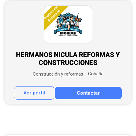
Profesional
destacado
HERMANOS NICULA REFORMAS Y
CONSTRUCCIONES
Cobeña
Construcción y reformas
Ver perfil
Contactar
Contactar por correo
Llamar por teléfono