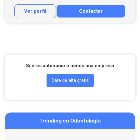
Ver perfil
Contactar
Contactar por correo
Llamar por teléfono
Contactar por Whatsapp
Si eres autónomo o tienes una empresa
Date de alta gratis
Trending en Odontología