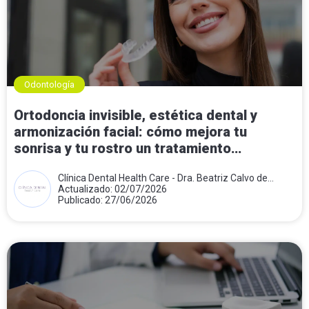
Odontología
Ortodoncia invisible, estética dental y
armonización facial: cómo mejora tu
sonrisa y tu rostro un tratamiento
combinado
Clínica Dental Health Care - Dra. Beatriz Calvo de
Mora
Actualizado: 02/07/2026
Publicado: 27/06/2026