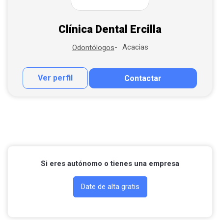
Clínica Dental Ercilla
Acacias
Odontólogos
Ver perfil
Contactar
Contactar por correo
Llamar por teléfono
Si eres autónomo o tienes una empresa
Date de alta gratis