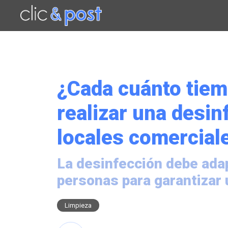
Saltar
al
contenido
principal
¿Cada cuánto tie
realizar una desin
locales comercial
La desinfección debe adap
personas para garantizar
Limpieza