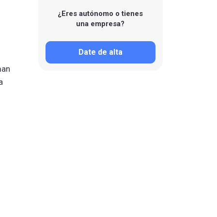
¿Eres autónomo o tienes
una empresa?
Date de alta
man
a