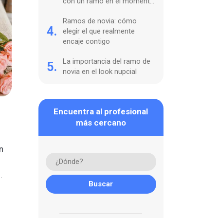
con un ramo en el momento
perfecto
Ramos de novia: cómo
4.
elegir el que realmente
encaje contigo
La importancia del ramo de
5.
novia en el look nupcial
Encuentra al profesional
más cercano
n
.