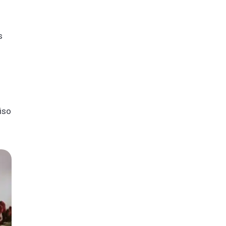
s
iso