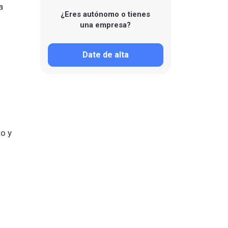
a
¿Eres autónomo o tienes
una empresa?
Date de alta
to y