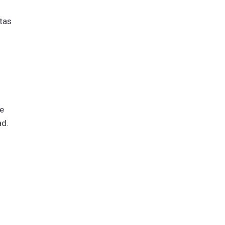
tas
s
de
ad.