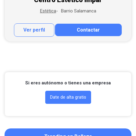
Barrio Salamanca
Estética
Ver perfil
Contactar
Contactar por correo
Llamar por teléfono
Contactar por Whatsapp
Si eres autónomo o tienes una empresa
Date de alta gratis