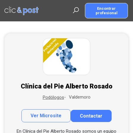
Saltar
al
Encontrar
profesional
contenido
principal
Encuentra tu profesional
Profesional
destacado
más cercano
Clínica del Pie Alberto Rosado
Valdemoro
Podólogos
Ver Microsite
Contactar
Contactar por correo
Alta empresa / profesional
Llamar por teléfono
En Clínica del Pie Alberto Rosado somos un equipo