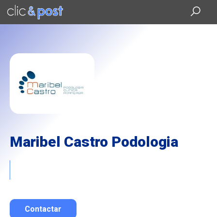
Saltar
al
contenido
principal
Maribel Castro Podologia
Contactar