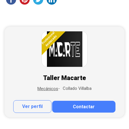
Profesional
destacado
Taller Macarte
Collado Villalba
Mecánicos
Ver perfil
Contactar
Contactar por correo
Llamar por teléfono