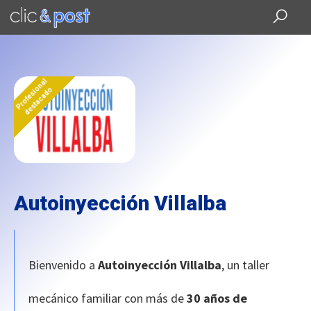
Saltar
al
contenido
principal
Profesional
destacado
Autoinyección Villalba
Bienvenido a
Autoinyección Villalba
, un taller
mecánico familiar con más de
30 años de