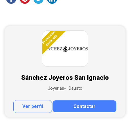
Profesional
destacado
Sánchez Joyeros San Ignacio
Deusto
Joyerias
Ver perfil
Contactar
Contactar por correo
Llamar por teléfono