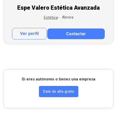
Espe Valero Estética Avanzada
Abrera
Estética
Ver perfil
Contactar
Contactar por correo
Llamar por teléfono
Contactar por Whatsapp
Si eres autónomo o tienes una empresa
Date de alta gratis