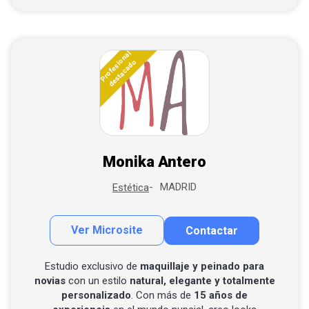
Profesional
destacado
Monika Antero
MADRID
Estética
Ver Microsite
Contactar
Contactar por correo
Llamar por teléfono
Estudio exclusivo de
maquillaje y peinado para
novias
con un estilo
natural, elegante y totalmente
Contactar por Whatsapp
personalizado
. Con más de
15 años de