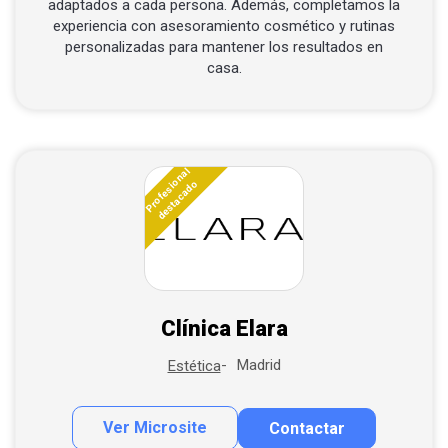
adaptados a cada persona. Además, completamos la
experiencia con asesoramiento cosmético y rutinas
personalizadas para mantener los resultados en
casa.
Profesional
destacado
Clínica Elara
Madrid
Estética
Ver Microsite
Contactar
Contactar por correo