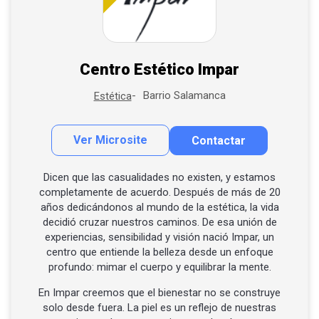
Centro Estético Impar
Barrio Salamanca
Estética
Ver Microsite
Contactar
Contactar por correo
Llamar por teléfono
Dicen que las casualidades no existen, y estamos
completamente de acuerdo. Después de más de 20
Contactar por Whatsapp
años dedicándonos al mundo de la estética, la vida
decidió cruzar nuestros caminos. De esa unión de
experiencias, sensibilidad y visión nació Impar, un
centro que entiende la belleza desde un enfoque
profundo: mimar el cuerpo y equilibrar la mente.
En Impar creemos que el bienestar no se construye
solo desde fuera. La piel es un reflejo de nuestras