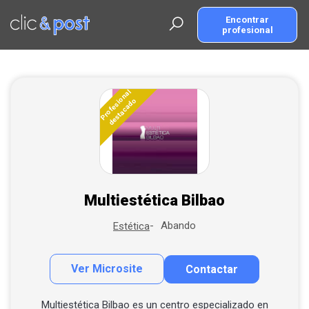
Saltar
al
Encontrar
profesional
contenido
principal
Encuentra tu profesional
Profesional
destacado
más cercano
Multiestética Bilbao
Abando
Estética
Ver Microsite
Contactar
Contactar por correo
Alta empresa / profesional
Llamar por teléfono
Multiestética Bilbao es un centro especializado en