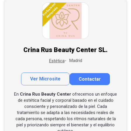
Profesional
destacado
Crina Rus Beauty Center SL.
Madrid
Estética
Ver Microsite
Contactar
Contactar por correo
Llamar por teléfono
En
Crina Rus Beauty Center
ofrecemos un enfoque
de estética facial y corporal basado en el cuidado
Contactar por Whatsapp
consciente y personalizado de la piel. Cada
tratamiento se adapta a las necesidades reales de
cada persona, respetando los ritmos naturales de la
piel y priorizando siempre el bienestar y el equilibrio