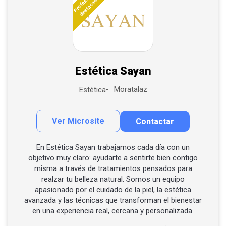
Profesional
destacado
Estética Sayan
Moratalaz
Estética
Ver Microsite
Contactar
Contactar por correo
Llamar por teléfono
En Estética Sayan trabajamos cada día con un
objetivo muy claro: ayudarte a sentirte bien contigo
Contactar por Whatsapp
misma a través de tratamientos pensados para
realzar tu belleza natural. Somos un equipo
apasionado por el cuidado de la piel, la estética
avanzada y las técnicas que transforman el bienestar
en una experiencia real, cercana y personalizada.