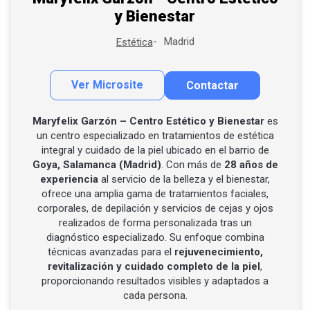
y Bienestar
Madrid
Estética
Ver Microsite
Contactar
Contactar por correo
Llamar por teléfono
Maryfelix Garzón – Centro Estético y Bienestar
es
un centro especializado en tratamientos de estética
Contactar por Whatsapp
integral y cuidado de la piel ubicado en el barrio de
Goya, Salamanca (Madrid)
. Con más de
28 años de
experiencia
al servicio de la belleza y el bienestar,
ofrece una amplia gama de tratamientos faciales,
corporales, de depilación y servicios de cejas y ojos
realizados de forma personalizada tras un
diagnóstico especializado. Su enfoque combina
técnicas avanzadas para el
rejuvenecimiento,
revitalización y cuidado completo de la piel
,
proporcionando resultados visibles y adaptados a
cada persona.