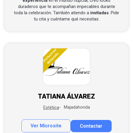
experiencia
en el mundo nupcial, creo looks
duraderos que te acompañan impecables durante
toda la celebración. También atiendo a
invitadas
. Pide
tu cita y cuéntame qué necesitas.
Profesional
destacado
TATIANA ÁLVAREZ
Majadahonda
Estética
Ver Microsite
Contactar
Contactar por correo