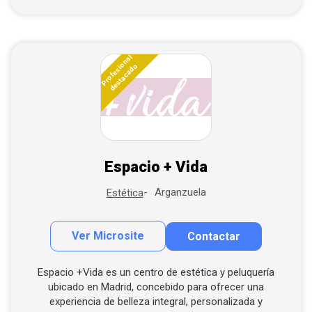
Profesional
destacado
Espacio + Vida
Arganzuela
Estética
Ver Microsite
Contactar
Contactar por correo
Llamar por teléfono
Espacio +Vida es un centro de estética y peluquería
ubicado en Madrid, concebido para ofrecer una
Contactar por Whatsapp
experiencia de belleza integral, personalizada y