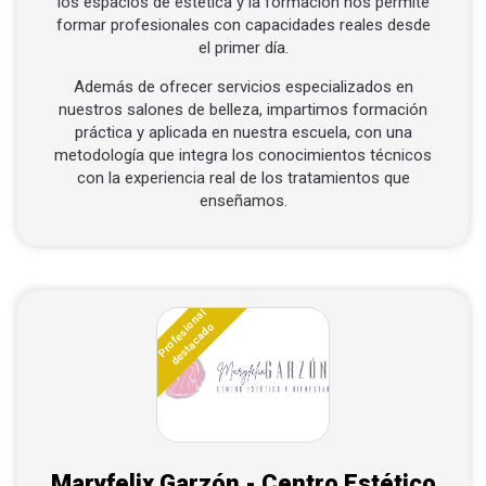
los espacios de estética y la formación nos permite
formar profesionales con capacidades reales desde
el primer día.
Además de ofrecer servicios especializados en
nuestros salones de belleza, impartimos formación
práctica y aplicada en nuestra escuela, con una
metodología que integra los conocimientos técnicos
con la experiencia real de los tratamientos que
enseñamos.
Profesional
destacado
Maryfelix Garzón - Centro Estético