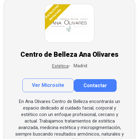
Profesional
destacado
Centro de Belleza Ana Olivares
Madrid
Estética
Ver Microsite
Contactar
Contactar por correo
Llamar por teléfono
En Ana Olivares Centro de Belleza encontrarás un
espacio dedicado al cuidado facial, corporal y
Contactar por Whatsapp
estético con un enfoque profesional, cercano y
actual. Trabajamos tratamientos de estética
avanzada, medicina estética y micropigmentación,
siempre buscando resultados armónicos, naturales y