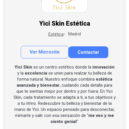
Yici Skin Estética
Madrid
Estética
Ver Microsite
Contactar
Contactar por correo
Llamar por teléfono
Yici Skin
es un centro estético donde la
innovación
y la
excelencia
se unen para realzar tu belleza de
Contactar por Whatsapp
forma natural. Nuestro enfoque combina
estética
avanzada y bienestar
, cuidando cada detalle para
que te sientas mejor por dentro y por fuera. En Yici
Skin, cada tratamiento se adapta a ti, a tus objetivos y
a tu ritmo. Redescubre tu belleza y bienestar de la
mano de Yici. Un espacio pensado para desconectar,
mimarte y salir con esa sensación de “
me veo y me
siento genial
”.