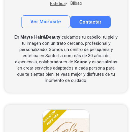
Bilbao
Estética
Ver Microsite
Contactar
Contactar por correo
Llamar por teléfono
En
Mayte Hair&Beauty
cuidamos tu cabello, tu piel y
tu imagen con un trato cercano, profesional y
personalizado. Somos un centro de peluquería y
estética en Santurtzi con más de 30 años de
experiencia, colaboradores de
Keune
y especialistas
en crear servicios adaptados a cada persona para
que te sientas bien, te veas mejor y disfrutes de tu
momento de cuidado.
Profesional
destacado