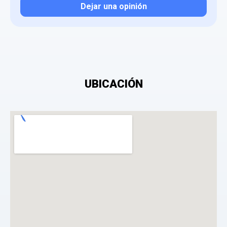
Dejar una opinión
Tu valoración
UBICACIÓN
¿Qué puntuación le das?
Consiento el tratamiento de mis datos personales
con el fin de añadir una opinión sobre un
especialista.