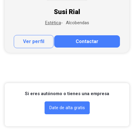
Susi Rial
Alcobendas
Estética
Ver perfil
Contactar
Contactar por correo
Llamar por teléfono
Contactar por Whatsapp
Si eres autónomo o tienes una empresa
Date de alta gratis