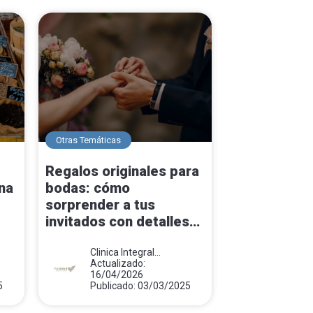
Otras Temáticas
Regalos originales para
na
bodas: cómo
sorprender a tus
invitados con detalles
únicos
Clinica Integral
Monsalud
Actualizado:
16/04/2026
5
Publicado: 03/03/2025