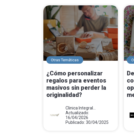
Otras Temáticas
O
¿Cómo personalizar
De
regalos para eventos
co
masivos sin perder la
op
originalidad?
me
Clinica Integral
Monsalud
Actualizado:
16/04/2026
Publicado: 30/04/2025