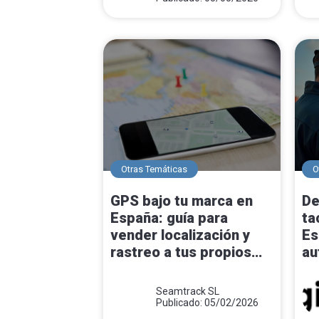
Otras Temáticas
O
GPS bajo tu marca en
De
España: guía para
ta
vender localización y
Es
rastreo a tus propios
au
clientes
cu
sa
Seamtrack SL
Publicado: 05/02/2026