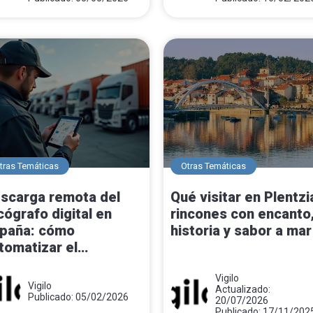
tras Temáticas
Otras Temáticas
scarga remota del
Qué visitar en Plentzi
cógrafo digital en
rincones con encanto
paña: cómo
historia y sabor a mar
tomatizar el
mplimiento y evitar
nciones
Vigilo
Vigilo
Actualizado:
Publicado: 05/02/2026
20/07/2026
Publicado: 17/11/202