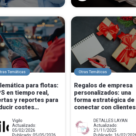
tras Temáticas
Otras Temáticas
lemática para flotas:
Regalos de empresa
S en tiempo real,
personalizados: una
ertas y reportes para
forma estratégica de
ducir costes
conectar con clientes
erativos en
equipos
ansporte
Vigilo
DETALLES LAYAN
Actualizado:
Actualizado:
05/02/2026
21/11/2025
Publicado: 05/05/2026
Publicado: 16/02/202