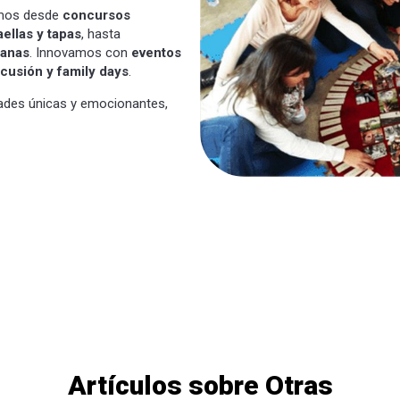
emos desde
concursos
llas y tapas
, hasta
banas
. Innovamos con
eventos
rcusión y family days
.
dades únicas y emocionantes,
Artículos sobre Otras