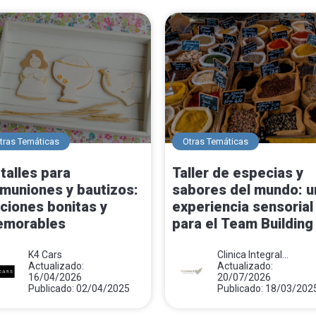
tras Temáticas
Otras Temáticas
talles para
Taller de especias y
muniones y bautizos:
sabores del mundo: u
ciones bonitas y
experiencia sensorial
morables
para el Team Building
K4 Cars
Clinica Integral
Actualizado:
Monsalud
Actualizado:
16/04/2026
20/07/2026
Publicado: 02/04/2025
Publicado: 18/03/202