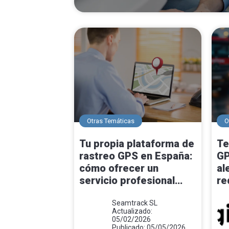
Otras Temáticas
O
Tu propia plataforma de
Te
rastreo GPS en España:
GP
cómo ofrecer un
al
servicio profesional
re
desde el día uno
op
Seamtrack SL
tr
Actualizado:
05/02/2026
Publicado: 05/05/2026