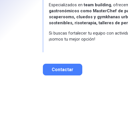
Especializados en
team building
, ofrec
gastronómicos como MasterChef de pae
scaperooms, cluedos y gymkhanas ur
sostenibles, risoterapia, talleres de pe
Si buscas fortalecer tu equipo con activi
¡somos tu mejor opción!
Contactar
Contactar por correo