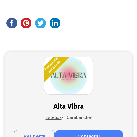
Profesional
destacado
Alta Vibra
Carabanchel
Estética
Ver perfil
Contactar
Contactar por correo