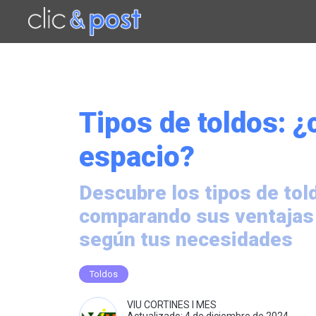
Saltar
al
contenido
principal
Tipos de toldos: ¿c
espacio?
Descubre los tipos de tol
comparando sus ventajas y
según tus necesidades
Toldos
VIU CORTINES I MES