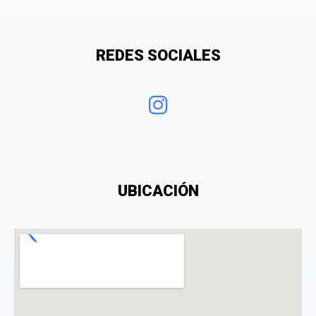
Tu valoración
REDES SOCIALES
¿Qué puntuación le das?
UBICACIÓN
Consiento el tratamiento de mis datos personales
con el fin de añadir una opinión sobre un
especialista.
La opinión se mostrará públicamente después de ser aprobada.