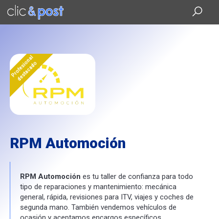
Saltar
al
contenido
principal
Profesional
destacado
RPM Automoción
RPM Automoción
es tu taller de confianza para todo
tipo de reparaciones y mantenimiento: mecánica
general, rápida, revisiones para ITV, viajes y coches de
segunda mano. También vendemos vehículos de
ocasión y aceptamos encargos específicos.